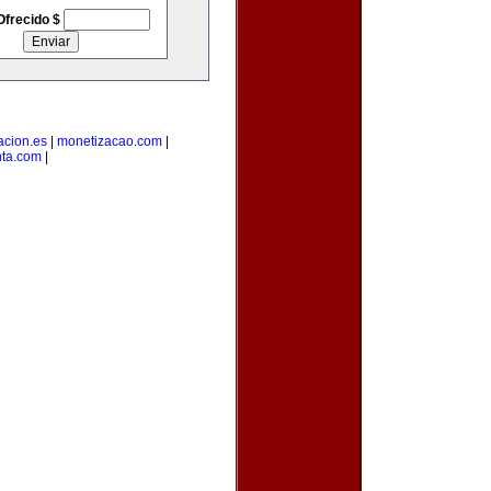
Ofrecido $
acion.es
|
monetizacao.com
|
nta.com
|