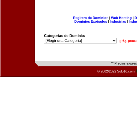
Registro de Dominios
|
Web Hosting
|
D
Dominios Expirados
|
Industrias
|
Indu
Categorías de Dominio:
[Pág. princi
** Precios expre
© 2002/2022 Solo10.com