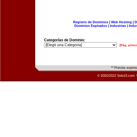
Registro de Dominios
|
Web Hosting
|
D
Dominios Expirados
|
Industrias
|
Indu
Categorías de Dominio:
[Pág. princi
** Precios expre
© 2002/2022 Solo10.com