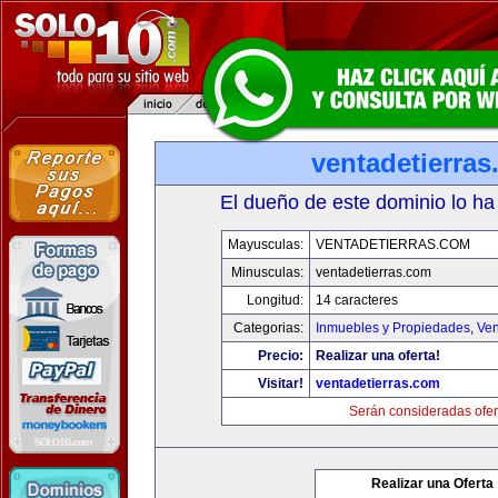
ventadetierra
El dueño de este dominio lo ha
Mayusculas:
VENTADETIERRAS.COM
Minusculas:
ventadetierras.com
Longitud:
14 caracteres
Categorias:
Inmuebles y Propiedades
,
Ven
Precio:
Realizar una oferta!
Visitar!
ventadetierras.com
Serán consideradas ofer
Realizar una Oferta