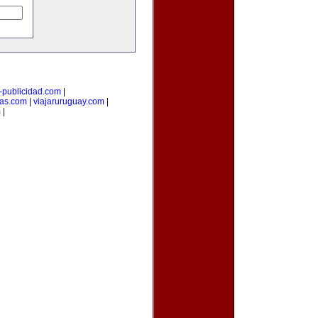
i-publicidad.com
|
ias.com
|
viajaruruguay.com
|
m
|