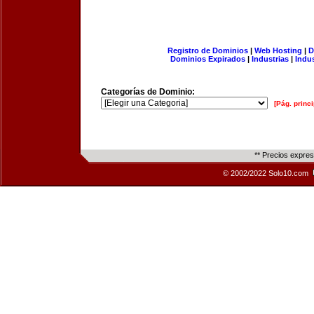
Registro de Dominios
|
Web Hosting
|
D
Dominios Expirados
|
Industrias
|
Indu
Categorías de Dominio:
[Pág. princi
** Precios expre
© 2002/2022 Solo10.com