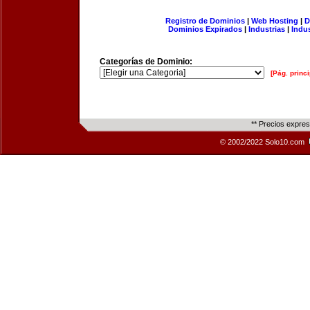
Registro de Dominios
|
Web Hosting
|
D
Dominios Expirados
|
Industrias
|
Indu
Categorías de Dominio:
[Pág. princi
** Precios expre
© 2002/2022 Solo10.com