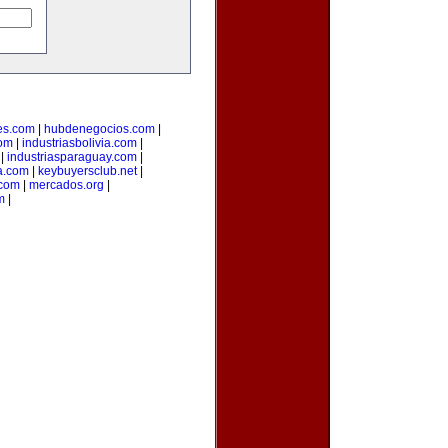
es.com
|
hubdenegocios.com
|
com
|
industriasbolivia.com
|
|
industriasparaguay.com
|
a.com
|
keybuyersclub.net
|
.com
|
mercados.org
|
m
|