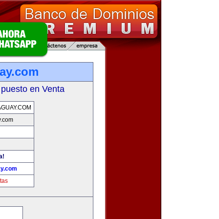
uay.com
 puesto en Venta
AGUAY.COM
y.com
a!
ay.com
tas