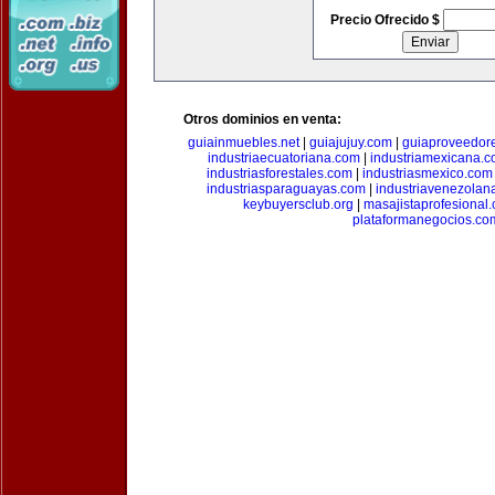
Precio Ofrecido $
Otros dominios en venta:
guiainmuebles.net
|
guiajujuy.com
|
guiaproveedor
industriaecuatoriana.com
|
industriamexicana.
industriasforestales.com
|
industriasmexico.com
industriasparaguayas.com
|
industriavenezolan
keybuyersclub.org
|
masajistaprofesional
plataformanegocios.co